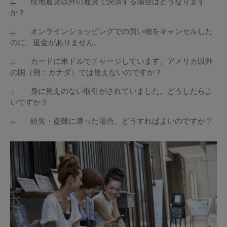
通常4桁のPINを入力していただくことになっておりま
現地通貨以外の通貨で決済する場合はどうなります
Dynamic Currency Conversion（DCC）というサー
か？
すが、国により（ヨーロッパやアジアなど）6桁のPIN
ビスです。DCCは現地通貨ではなく、自国通貨（日本
を求められる場合がございます。その場合は、「00」
円）での決済を可能にできます。
②暗証番号をお間違えではないですか？
カードに現地通貨の残高がない場合は、お客様のカー
オンラインショッピングでの買い物をキャンセルした
を4桁の暗証番号の後に追加してください。
アメリカに旅行中のお客様が、カードに米ドルの残高
のに、返金がありません。
暗証番号をお忘れの場合は、マイアカウントの「各種
ド資金は通貨の優先順位に従って引き落されます。以
例） 123400
を保有している場合は、カードの引落しは自動的に米
設定」の「カード管理」、またはカードサービスの自
下の順で固定されており、順位の変更はできません。
ドルで決済されます。あえてDCCサービスを利用して
キャンセルされたお取引がカード残高に反映されるま
カードに米ドルでチャージしています。アメリカ以外
動音声案内にてご確認ください。
日本円で決済を選択すると、当初入金時と今回支払い
の国（例：カナダ）では使えないのですか？
でには1ヶ月以上かかる場合があります。キャンセル
また、3回以上暗証番号を間違えると、ロックがかか
時に為替が2重に発生することになります。もしDCC
後、8日経過しても返金がなされない際には、カード
りご利用できなくなります。その場合もカードサービ
日本円→米ドル→ユーロ→英ポンド→豪ドル→NZドル
カナダでもご利用いただけます。現地通貨を保有して
身に覚えのない取引がされていました。どうしたらよ
サービスが提供された場合は、現地通貨での決済を選
サービスまでお問い合わせください。取消された取引
スにご連絡ください。
→カナダドル→シンガポールドル→香港ドル
いですか？
いない場合でも、その他にチャージいただいている通
択してください。
は、確定後はマイアカウントで表示されなくなりま
貨から現地通貨に変換されます。
す。
直ちに「マイアカウント」でカードを一時停止してい
紛失・盗難に遭った場合、どうすればよいのですか？
③ステイタスが「POTENTIAL FRAUD（不正利用の
ただき、カード会員ご自身より、すぐにカードサービ
取引を完了するのに必要な残高がすべての通貨で不足
直ちにマイアカウントで一時停止をするか、カード会
可能性あり）」、「FRAUD（不正利用）」、または
スにご連絡ください。カードサービスで24時間、お客
している場合、取引は拒否されます。
員ご自身より、すみやかにカードサービスにご連絡く
「SUSPEND（一時利用停止）」となっていません
様をサポートいたします。
※その場合は、米ドル以外の通貨から変換されるため
ださい。カードサービスで24時間お客様をサポートい
か？ マイアカウントでステイタスをご確認ください。
為替手数料がかかります。
たします。また、スペアカードがあれば、オリジナル
当社では犯罪防止の観点より、ある一定のルールに基
カードの利用停止後、すぐに利用再開できます。スペ
づき、お客様のカード利用のモニタリングをしており
アカードは有効化手続きが必要です。
ます。高額のご利用や返金のお手続きがあったり、悪
用等の恐れのある取引傾向の場合には、一時的にカー
ド利用をストップとさせていただくことがあります。