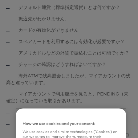
デフォルト通貨（標準指定通貨）とは何ですか？
初期設定では日本円残高にチャージする仕様になって
振込先がわかりません。
います。振込み時に10桁の受付番号または通貨識別番
マイアカウントをご登録いただき「各種設定」のメニ
カードの有効化ができません
号が無い場合は優先的にデフォルト通貨にチャージさ
ューから「入金口座管理」よりご確認いただけます。
れます。デフォルト通貨はマイアカウントで変更可能
①Eメールアドレスはお申込時のアドレスと一致して
スペアカードを利用するには有効化が必要ですか？
です。
いますか。
スペアカードについてもカードの有効化が必要です。
アメリカドルなどの外貨で振込むことは可能ですか？
②母親の旧姓及び大切な方の名字等はローマ字で入力
してください。
外貨でのご入金はできません。お客様お振込専用口座
チャージの確認はどうすればよいですか？
に日本円でお振込みいただいております。
マイアカウントでチャージされているかご確認くださ
海外ATMで残高照会しましたが、マイアカウントの残
高と違っています。
い。
海外ATMでの残高照会は為替レートの影響で日々変わ
マイアカウントで利用履歴を見ると、PENDING（未
確定）になっている取引があります。
り、実際の残高と異なる場合があります。残高は常に
マイアカウントでご確認ください。
取引が確定するまで数日かかることがあります。その
有効期限はどうすれば確認できますか？
取引が確定されると、「SETTLED（完了済）」に変
カードの有効期限は、カードの表面に印字されていま
余った残高はどうしたらよいですか？
How we use cookies and your consent
わります。
す。
We use cookies and similar technologies (‘Cookies’) on
カードの有効期限は最長5年間です。次回のご渡航で
マイアカウントのパスワードを忘れた場合、またはロ
our websites to improve them, measure their