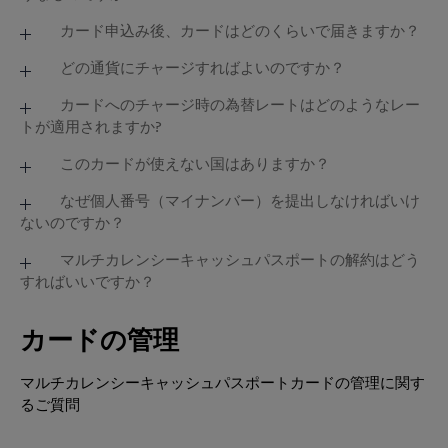
マルチカレンシーキャッシュパスポートは、海外でご
カード申込み後、カードはどのくらいで届きますか？
利用いただけるトラベルプリペイドカードです。 世界
ご提出いただいた本人確認書類およびマイナンバーの
どの通貨にチャージすればよいのですか？
210以上の国や地域のMastercard対応ATMや加盟店で
確認完了後、７営業日以内にカードを書留郵便でお届
ご利用いただけます（2019年2月現在）。ATMで現地
基本的には日本円のみでよいですが、複数の通貨を1
カードへのチャージ時の為替レートはどのようなレー
けします。
通貨を引出してお食事やショッピングをお楽しみくだ
トが適用されますか?
枚のカードにチャージすることができますので、各通
さい。Mastercard加盟店では、キャッシュレスでスマ
貨国に行かれるのであれば、それぞれの国の通貨にチ
ートにお支払いいただけます。
Mastercardが定めた入金確認日の為替レートが適用さ
このカードが使えない国はありますか？
ャージいただけます。米ドル、ユーロ、ポンド、オー
れます。為替レートはホームページの「本日の為替レ
ストラリアドル、ニュージーランドドル、カナダド
※確認の結果お申込みをお断りする場合があります。
A:本カードは海外利用専用のため、日本国内ではご利
なぜ個人番号（マイナンバー）を提出しなければいけ
ート」にてご確認いただけます。
ル、シンガポールドル、香港ドル以外の通貨国に行か
ないのですか？
用いただくことはできません。
れる場合は日本円にチャージしてご利用ください。
※現在、マルチカレンシーキャッシュパスポートは海
「マイアカウント」内で、いつでも通貨を移動できま
マイナンバー制度開始に伴い、2016年1月1日以降、
マルチカレンシーキャッシュパスポートの解約はどう
外のMastercard対応ATMや加盟店でご利用いただけ
す。
すればいいですか？
マルチカレンシーキャッシュパスポートなどの資金移
また、制裁措置の対象国となっている国や地域（イラ
ます。国内での利用が可能になりましたら
動業に関わる商品をお申し込みいただく際には、「内
ン、北朝鮮、シリア、クリミア、ドネツク、ルハンス
cashpassport.jpでお知らせします。
カードサービスまでご連絡ください。
国税の適正な課税の確保を図るための国外送金等に係
カードの管理
ク、ダルフール）では、Mastercard加盟店での買い物
る調書の提出等に関する法律（以下、「国外送金等調
および、ＡＴＭからの現金引き出し等、本カードはご
書法」）」に基づき、お客様の個人番号（マイナンバ
利用になれません。現在、ロシア国内におきまして
マルチカレンシーキャッシュパスポートカードの管理に関す
ー）の確認が必要となりました。
も、本カードはご利用になれません。
るご質問