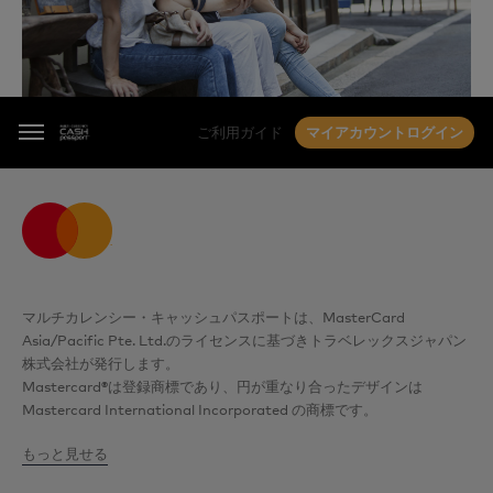
この場合はカードサービスにご連絡ください。ご本人
様の利用の確認が取れればすぐにカードの停止を解除
いたします。
ご利用ガイド
マイアカウントログイン
Menu
マルチカレンシー・キャッシュパスポートは、MasterCard
Asia/Pacific Pte. Ltd.のライセンスに基づきトラベレックスジャパン
株式会社が発行します。
Mastercard®は登録商標であり、円が重なり合ったデザインは
Mastercard International Incorporated の商標です。
もっと見せる
トラベレックスジャパン株式会社は、資金決済に関する法律（平成21
年法律第59号）に基づき資金移動業者として登録されています（関東