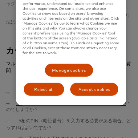
ックされた場合、どうすればよいのですか？
ご利用いただけます。しばらくカードをご利用される
performance, understand our audience and enhance
the user experience. On some sites, we also use
予定がない場合は、カード残高の払戻しも可能です。
Cookies to show ads based on users’ browsing
マイアカウントのログイン画面の「パスワードをお忘
暗証番号（PIN）を忘れてしまいました。 確認する方
activities and interests on the site and other sites. Click
有効期限が切れますと、カードを使用してのショッピ
法はありますか？
れですか？」からパスワードの再設定をお願いいたし
‘Manage Cookies’ below to learn what Cookies we use
ングや海外ATMから現地通貨での引き出しができなく
ます。
on this site and why. You can always change your
なります。期限切れのカードにチャージしないように
暗証番号をお忘れになった場合は、マイアカウントの
consent preferences using the ‘Manage Cookies’ tool
なお、マイアカウントがロックされてもカード自体は
at the bottom of the screen (available as a link instead
してください。。
「各種設定」の「カード管理」、またはカードサービ
ご利用いただけます。
of a button on some sites). This includes rejecting some
スの自動音声案内でご確認いただけます。セキュリテ
カード利用
or all Cookies, except those that are strictly necessary
ィ上の観点により、お電話でお問い合わせいただいて
for the site to work.
もオペレーターによるご案内は致しかねますのでご了
マルチカレンシーキャッシュパスポートの利用に関するご質
承ください。
問
Manage cookies
Reject all
Accept cookies
出発後、カードが使えなくなりました。
以下をご確認ください。
海外では、現地通貨ではなく日本円で支払う方がよい
のでしょうか？
①残高は十分にありますか？
マルチカレンシーキャッシュパスポートはプリペイド
カードをご利用になるとき、海外のお店やATMによっ
6桁のPIN（暗証番号）を入力する必要がある場合、ど
カードのため、残高以上はご利用いただけません。チ
うすればよいですか？
ては、「現地通貨」もしくは「日本円」のどちらの通
ャージいただくことによって残高を増やすことができ
貨で決済をするか聞かれることがあります。これは
ます。