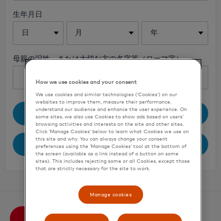
生年月日
日
月
年
母親の旧姓、または大切な方の名字等（ローマ字）
How we use cookies and your consent
We use cookies and similar technologies (‘Cookies’) on our
websites to improve them, measure their performance,
understand our audience and enhance the user experience. On
パスワードリセットメールを送る
some sites, we also use Cookies to show ads based on users’
browsing activities and interests on the site and other sites.
Click ‘Manage Cookies’ below to learn what Cookies we use on
this site and why. You can always change your consent
ログインに戻る
preferences using the ‘Manage Cookies’ tool at the bottom of
the screen (available as a link instead of a button on some
sites). This includes rejecting some or all Cookies, except those
that are strictly necessary for the site to work.
Manage cookies