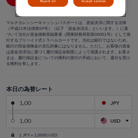
Reject all
Accept cookies
マルチカレンシーキャッシュパスポートは、資金決済に関する法律
（平成21年法律第59号）（以下「資金決済法」といいます。）に基
づいて当社が資金移動登録業者（関東財務局長第00001号）として発
行するプリペイド式トラベルカードです。当社は銀行ではないため、
銀行の預金保険金の支払対象にはなりません。ただし、お客様の資金
は資金決済法に基づく履行保証金制度によって保護されます。お客さ
まは、履行保証金についての権利の実行の手続において、還付を受け
る権利を有します。
本日の為替レート
JPY
USD
1 JPY =
1.0000 USD